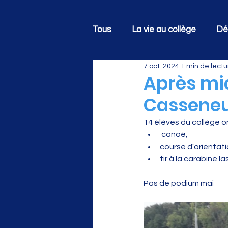
Tous
La vie au collège
Dé
7 oct. 2024
1 min de lectu
Après mid
Casseneu
14 élèves du collège ont
 canoë, 
course d'orientati
tir à la carabine las
Pas de podium mai