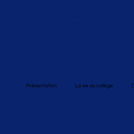
Collège privé Saint Jean
5 Avenue Charles de Gaulle
47400 Tonneins
Présentation
La vie au collège