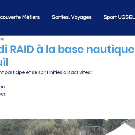
couverte Métiers
Sorties, Voyages
Sport UGSEL
re
i RAID à la base nautique
il
 participé et se sont initiés à 3 activités :
on 
er. 