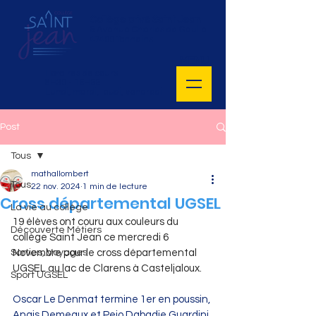
Collège privé Saint Jean
5 Avenue Charles de Gaulle
47400 Tonneins
MENU
Horaires de cours :
8H30 - 16H55
Lundi, mardi, jeudi, vendredi
Post
Tous
mathallombert
Tous
22 nov. 2024
1 min de lecture
Cross départemental UGSEL
La vie au collège
19 élèves ont couru aux couleurs du 
Découverte Métiers
collège Saint Jean ce mercredi 6 
Sorties, Voyages
Novembre pour le cross départemental 
UGSEL au lac de Clarens à Casteljaloux. 
Sport UGSEL
Oscar Le Denmat termine 1er en poussin, 
Anais Demeaux et Peio Dabadie Guardini 