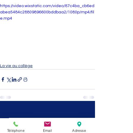
https://video.wixstatic.com/video/87c4ba_cb6ed
abea5484c28809896600bddbaa2/1080p/mp4/fil
e.mp4
La vie au collège
Voir tout
Posts récents
Téléphone
Email
Adresse