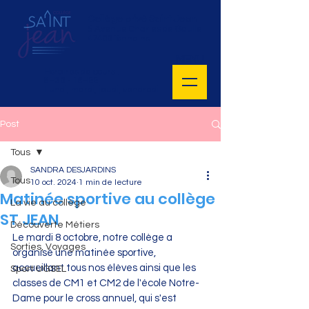
Collège privé Saint Jean
5 Avenue Charles de Gaulle
47400 Tonneins
MENU
Horaires de cours :
8H30 - 16H55
Lundi, mardi, jeudi, vendredi
Post
Tous
SANDRA DESJARDINS
Tous
10 oct. 2024
1 min de lecture
Matinée sportive au collège
La vie au collège
ST JEAN
Découverte Métiers
Le mardi 8 octobre, notre collège a 
Sorties, Voyages
organisé une matinée sportive, 
accueillant tous nos élèves ainsi que les 
Sport UGSEL
classes de CM1 et CM2 de l'école Notre-
Dame pour le cross annuel, qui s'est 