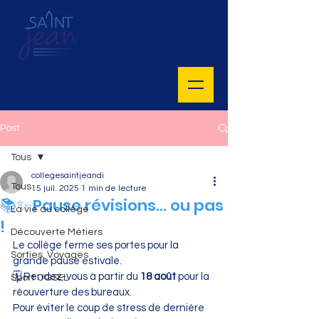
Collège privé Saint Jean
5 Avenue Charles de Gaulle
47400 Tonneins
MENU
Horaires de cours :
8H30 - 16H55
Lundi, mardi, jeudi, vendredi
Post
Tous
collegesaintjeandi
Tous
15 juil. 2025
1 min de lecture
📚✨ Pause révisions… ou pas
La vie au collège
!
Découverte Métiers
Le collège ferme ses portes pour la 
Sorties, Voyages
grande pause estivale.
🗓 Rendez-vous à partir du 
18 août
 pour la 
Sport UGSEL
réouverture des bureaux.
Pour éviter le coup de stress de dernière 