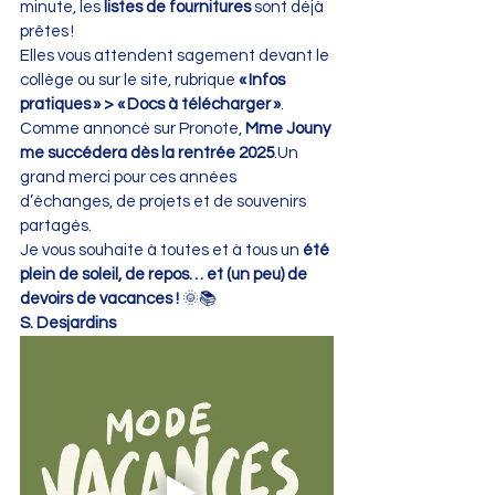
minute, les 
listes de fournitures
 sont déjà 
prêtes !
Elles vous attendent sagement devant le 
collège ou sur le site, rubrique 
« Infos 
pratiques » > « Docs à télécharger »
.
Comme annoncé sur Pronote, 
Mme Jouny 
me succédera dès la rentrée 2025
.Un 
grand merci pour ces années 
d’échanges, de projets et de souvenirs 
partagés.
Je vous souhaite à toutes et à tous un 
été 
plein de soleil, de repos… et (un peu) de 
devoirs de vacances !
 🌞📚
S. Desjardins