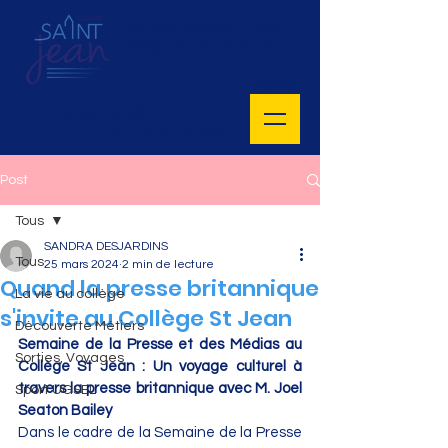
Collège privé Saint Jean
5 Avenue Charles de Gaulle
47400 Tonneins
MENU
Horaires de cours :
8H30 - 16H55
Lundi, mardi, jeudi, vendredi
Post
Tous
SANDRA DESJARDINS
Tous
25 mars 2024
2 min de lecture
Quand la presse britannique
La vie au collège
s'invite au Collège St Jean
Découverte Métiers
Semaine de la Presse et des Médias au 
Sorties, Voyages
Collège St Jean : Un voyage culturel à 
travers la presse britannique avec M. Joel 
Sport UGSEL
Seaton Bailey
Dans le cadre de la Semaine de la Presse 