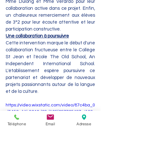
Mme Dulong et Mme Verardo pour leur 
collaboration active dans ce projet. Enfin, 
un chaleureux remerciement aux élèves 
de 3°2 pour leur écoute attentive et leur 
participation constructive.
Une collaboration à poursuivre
Cette intervention marque le début d'une 
collaboration fructueuse entre le Collège 
St Jean et l'école The Old School, An 
Independent International School. 
L'établissement espère poursuivre ce 
partenariat et développer de nouveaux 
projets passionnants autour de la langue 
et de la culture.
https://video.wixstatic.com/video/87c4ba_0
d5456e11b8646d98d195f657765487c/108
0p/mp4/file.mp4
Téléphone
Email
Adresse