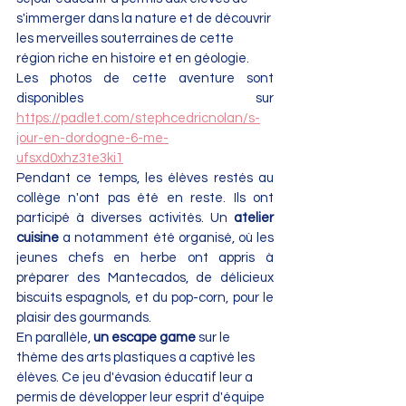
s'immerger dans la nature et de découvrir 
les merveilles souterraines de cette 
région riche en histoire et en géologie.
Les photos de cette aventure sont 
disponibles sur 
https://padlet.com/stephcedricnolan/s-
jour-en-dordogne-6-me-
ufsxd0xhz3te3ki1
Pendant ce temps, les élèves restés au 
collège n'ont pas été en reste. Ils ont 
participé à diverses activités. Un 
atelier 
cuisine
 a notamment été organisé, où les 
jeunes chefs en herbe ont appris à 
préparer des Mantecados, de délicieux 
biscuits espagnols, et du pop-corn, pour le 
plaisir des gourmands.
En parallèle, 
un escape game
 sur le 
thème des arts plastiques a captivé les 
élèves. Ce jeu d'évasion éducatif leur a 
permis de développer leur esprit d'équipe 