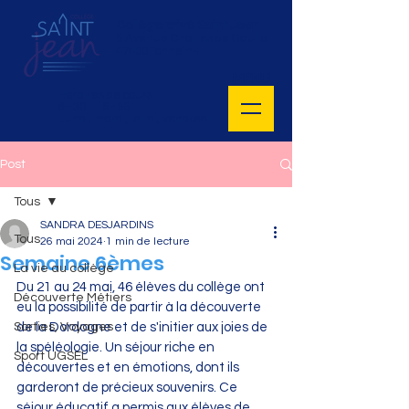
Collège privé Saint Jean
5 Avenue Charles de Gaulle
47400 Tonneins
MENU
Horaires de cours :
8H30 - 16H55
Lundi, mardi, jeudi, vendredi
Post
Tous
SANDRA DESJARDINS
Tous
26 mai 2024
1 min de lecture
Semaine 6èmes
La vie au collège
Du 21 au 24 mai, 46 élèves du collège ont 
Découverte Métiers
eu la possibilité de partir à la découverte 
Sorties, Voyages
de la Dordogne et de s'initier aux joies de 
la spéléologie. Un séjour riche en 
Sport UGSEL
découvertes et en émotions, dont ils 
garderont de précieux souvenirs. Ce 
séjour éducatif a permis aux élèves de 