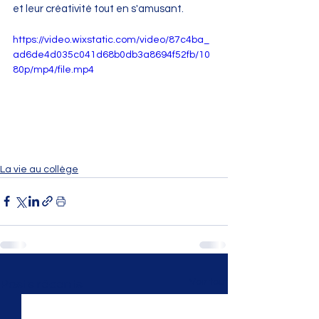
et leur créativité tout en s'amusant.
https://video.wixstatic.com/video/87c4ba_
ad6de4d035c041d68b0db3a8694f52fb/10
80p/mp4/file.mp4
La vie au collège
Voir tout
Posts récents