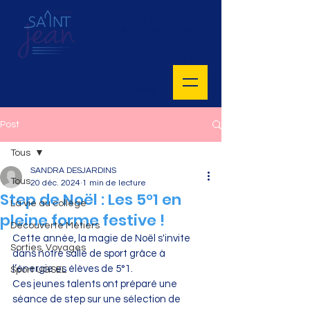
Collège privé Saint Jean
5 Avenue Charles de Gaulle
47400 Tonneins
MENU
Horaires de cours :
8H30 - 16H55
Lundi, mardi, jeudi, vendredi
Post
Tous
SANDRA DESJARDINS
Tous
20 déc. 2024
1 min de lecture
Step de Noël : Les 5°1 en
La vie au collège
pleine forme festive !
Découverte Métiers
Cette année, la magie de Noël s'invite 
Sorties, Voyages
dans notre salle de sport grâce à 
l’énergie es élèves de 5°1. 
Sport UGSEL
Ces jeunes talents ont préparé une 
séance de step sur une sélection de 