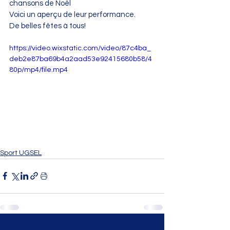
chansons de Noël
Voici un aperçu de leur performance.
De belles fêtes à tous!
https://video.wixstatic.com/video/87c4ba_
deb2e87ba69b4a2aad53e92415680b58/4
80p/mp4/file.mp4
Sport UGSEL