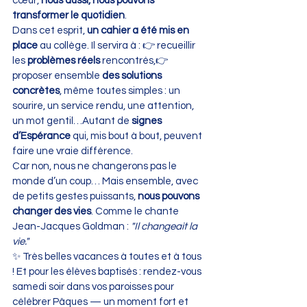
cœur, 
nous aussi, nous pouvons 
transformer le quotidien
.
Dans cet esprit, 
un cahier a été mis en 
place
 au collège. Il servira à : 👉 recueillir 
les 
problèmes réels
 rencontrés,👉 
proposer ensemble 
des solutions 
concrètes
, même toutes simples : un 
sourire, un service rendu, une attention, 
un mot gentil…Autant de 
signes 
d’Espérance
 qui, mis bout à bout, peuvent 
faire une vraie différence.
Car non, nous ne changerons pas le 
monde d’un coup… Mais ensemble, avec 
de petits gestes puissants, 
nous pouvons 
changer des vies
. Comme le chante 
Jean-Jacques Goldman : 
"Il changeait la 
vie."
✨ Très belles vacances à toutes et à tous 
! Et pour les élèves baptisés : rendez-vous 
samedi soir dans vos paroisses pour 
célébrer Pâques — un moment fort et 