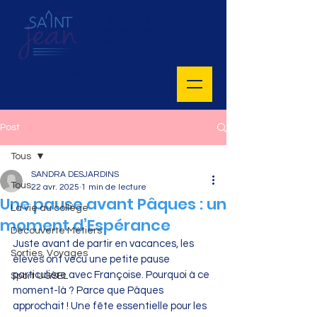
Collège privé Saint Jean
5 Avenue Charles de Gaulle
47400 Tonneins
MENU
Horaires de cours :
8H30 - 16H55
Lundi, mardi, jeudi, vendredi
Post
Tous
SANDRA DESJARDINS
Tous
22 avr. 2025
1 min de lecture
Une pause avant Pâques : un
La vie au collège
moment d’Espérance
Découverte Métiers
Juste avant de partir en vacances, les 
Sorties, Voyages
élèves ont vécu une petite pause 
particulière avec Françoise. Pourquoi à ce 
Sport UGSEL
moment-là ? Parce que Pâques 
approchait ! Une fête essentielle pour les 