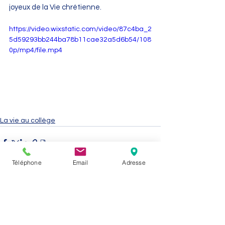
joyeux de la Vie chrétienne.
https://video.wixstatic.com/video/87c4ba_2
5d59293bb244ba78b11cae32a5d6b54/108
0p/mp4/file.mp4
La vie au collège
Téléphone
Email
Adresse
Voir tout
Posts récents