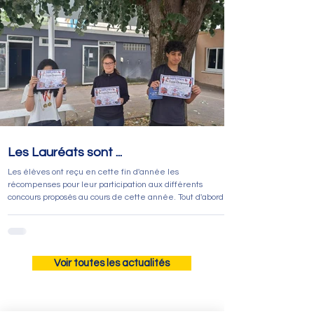
Legends en cours d’anglais, les élèves ont poursuivi
l’aventure avec la lecture du roman bilingue On the Path
of Irish Legends, d’Eileen Moynihan.
Les Lauréats sont ...
Les élèves ont reçu en cette fin d'année les
récompenses pour leur participation aux différents
concours proposés au cours de cette année. Tout d'abord
en français avec la dictée nationale des 3èmes encadrés
par Mme LAHEYNE SIMONNOT dont les lauréats sont:
Stanislas DESGROUAS Lilou SCHILDT Manon CUENDET
GUILLAUMET Les 5èmes, 4èmes et 3èmes ayant
participé aux deux concours de langues ( CAMPEONATO
Voir toutes les actualités
et CHAMPIONSHIP) ont également reçu leur
récompense. Leur objectif est de favor