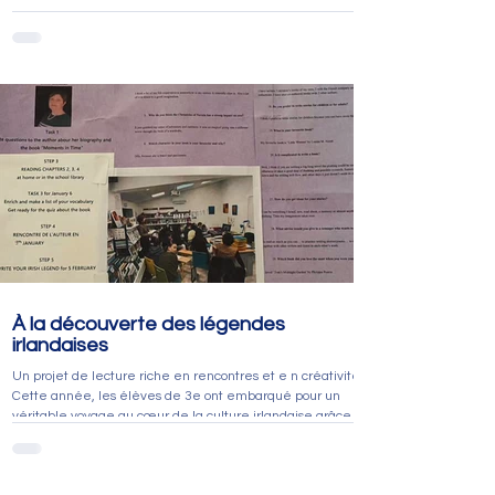
lumière les nombreuses actions menées au collège :
sorties pédagogiques, rencontres, concours, projets
culturels, sportifs et solidaires, sans oublier les belles
réalisations de nos élèves. Chaque article a témoigné de
leur engagement, de leur curiosité et de leur envie
d'apprendre. Ce dernier billet est l'occasion de re
À la découverte des légendes
irlandaises
Un projet de lecture riche en rencontres et e n créativité
Cette année, les élèves de 3e ont embarqué pour un
véritable voyage au cœur de la culture irlandaise grâce
au projet « Read More Books », mené conjointement par
le professeur documentaliste et le professeur d’anglais.
Après avoir découvert l’univers fascinant des Irish