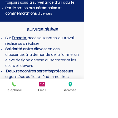
toujours sous la surveillance d'un adulte
Participation aux
cérémonies et
commémorations
diverses
SUIVI DE L’ÉLÈVE
Sur
Pronote
, accès aux notes, au travail
réalisé ou à réaliser
Solidarité entre élèves
: en cas
d'absence, à la demande de la famille, un
élève désigné dépose au secrétariat les
cours et devoirs
Deux rencontres parents/professeurs
organisées au 1er et 2nd trimestres
Dialogue possible toute l'année
avec
l'équipe éducative
(rdv individualisés)
Téléphone
Email
Adresse
Relation privilégiée avec le professeur
principal
(projet d'orientation de l'élève)
OUVERTURES