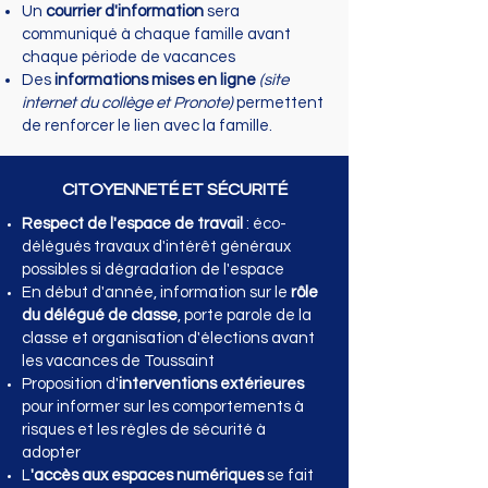
Un
courrier d'information
sera
communiqué à chaque famille avant
chaque période de vacances
Des
informations mises en ligne
(site
internet du collège et Pronote)
permettent
de renforcer le lien avec la famille.
CITOYENNETÉ ET SÉCURITÉ
Respect de l'espace de travail
: éco-
délégués travaux d'intérêt généraux
possibles si dégradation de l'espace
En début d'année, information sur le
rôle
du délégué de classe
, porte parole de la
classe et organisation d'élections avant
les vacances de Toussaint
Proposition d'
interventions extérieures
pour informer sur les comportements à
risques et les règles de sécurité à
adopter
L
'accès aux
espaces numériques
se fait