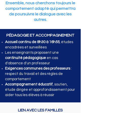
Ensemble, nous cherchons toujours le
comportement adapté qui permettra
de poursuivre le dialogue avec les
autres.
PÉDAGOGIE ET ACCOMPAGNEMENT
Accueil continu de 8h30 à 16h55
, études
encadrées et surveillées
Les enseignants proposent une
continuité pédagogique
en cas
d'absence d'un professeur
Exigences communes des professeurs
:
respect du travail et des règles de
comportement
Accompagnement éducatif
, soutien,
étude dirigée et approfondissement pour
aider tous les élèves à réussir
LIEN AVEC LES FAMILLES