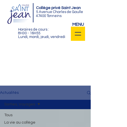
Collège privé Saint Jean
5 Avenue Charles de Gaulle
47400 Tonneins
MENU
Horaires de cours :
8H30 - 16H55
Lundi, mardi, jeudi, vendredi
Retrouvez toutes les actualités du
collège privé Saint Jean de Tonneins :
activités culturelles, sportives et
éducatives, rentrées, nouveautés,
projets, informations diverses...
Tout est ici !
Actualités
Sorties, Voyages
Tous
La vie au collège