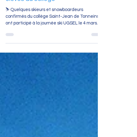
élèves du collège
⛷️ Quelques skieurs et snowboardeurs
confirmés du collège Saint-Jean de Tonneins
ont participé à la journée ski UGSEL le 4 mars
dernier. 🎿 ☀️ Sous un magnifique soleil, ils ont
pu profiter d'une très belle journée sur les pistes,
dans une ambiance à la fois sportive et
conviviale. 🏔️ 🎒 Le collège propose également
chaque année un séjour ski pour les élèves de
3ᵉ , ouvert à tous les niveaux. Ce séjour permet
à de nombreux élèves de découvrir la neige ❄️
et les plaisirs de