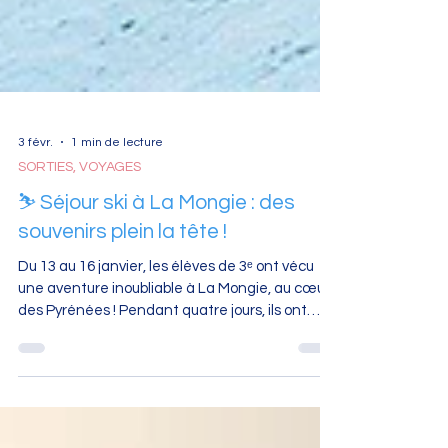
3 févr.
1 min de lecture
SORTIES, VOYAGES
⛷️ Séjour ski à La Mongie : des
souvenirs plein la tête !
Du 13 au 16 janvier, les élèves de 3ᵉ ont vécu
une aventure inoubliable à La Mongie, au cœur
des Pyrénées ! Pendant quatre jours, ils ont
chaussé les skis, relevé des défis, progressé sur
les pistes et profité pleinement de la
montagne. Entre premières glisses pour