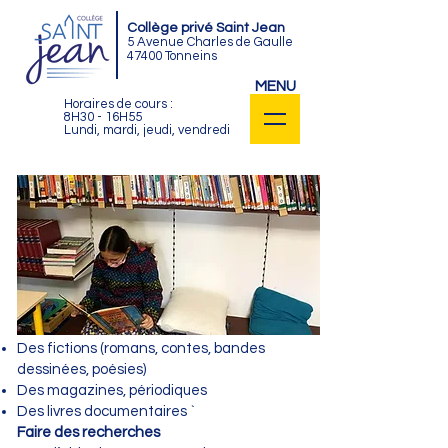
Collège privé Saint Jean
5 Avenue Charles de Gaulle
47400 Tonneins
MENU
Horaires de cours :
8H30 - 16H55
Lundi, mardi, jeudi, vendredi
Le CDI, Centre de Documentation et
d’Information du collège, est un espace
d’accueil pour tous les élèves de
l’établissement.
Que peut-on faire au CDI ?
Lire et emprunter des documents
Des fictions (romans, contes, bandes
dessinées, poésies)
Des magazines, périodiques
Des livres documentaires `
Faire des recherches