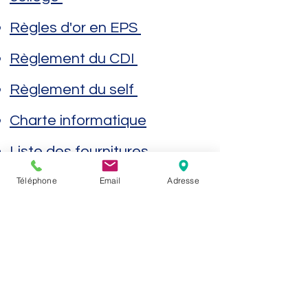
Règles d'or en EPS
Règlement du CDI
Règlement du self
Charte informatique
Liste des fournitures
2026/2027 :
6èmes
-
5èmes
-
Téléphone
Email
Adresse
4èmes
-
3èmes