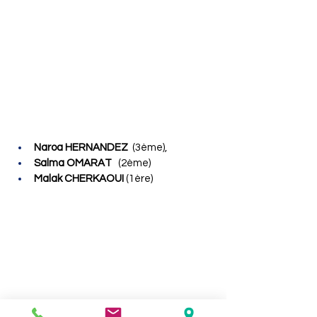
Naroa HERNANDEZ
(3ème),
Salma OMARAT
 (2ème) 
Malak CHERKAOUI 
(1ère)