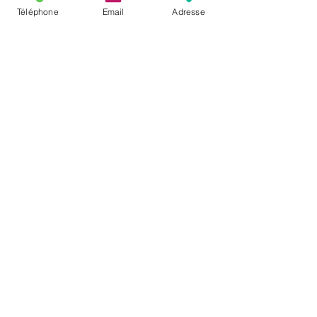
 CHAMPIONSHIP :
Téléphone
Email
Adresse
Lana TOMASI
 (3ème),
Walid MOHAMED 
(2ème) 
Malak CHERKAOUI
 (1ère)