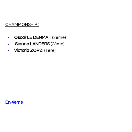
CHAMPIONSHIP :
Oscar LE DENMAT 
(3ème),
Sienna LANDERS
 (2ème)
Victoria ZORZI 
(1ère)
En 4ème