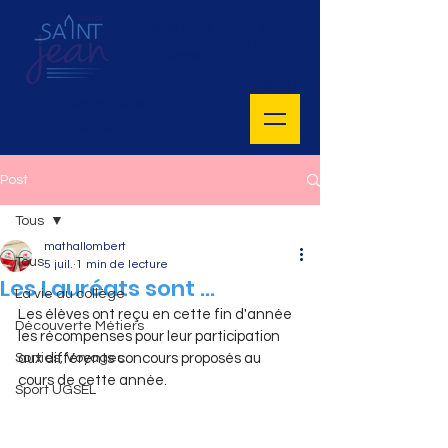
Collège privé Saint Jean
5 Avenue Charles de Gaulle
47400 Tonneins
MENU
Horaires de cours :
8H30 - 16H55
Lundi, mardi, jeudi, vendredi
Post
Tous
mathallombert
Tous
5 juil.
1 min de lecture
Les Lauréats sont ...
La vie au collège
Les élèves ont reçu en cette fin d'année 
Découverte Métiers
les récompenses pour leur participation 
Sorties, Voyages
aux différents concours proposés au 
cours de cette année. 
Sport UGSEL