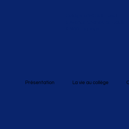
Collège privé Saint Jean
5 Avenue Charles de Gaulle
47400 Tonneins
Présentation
La vie au collège