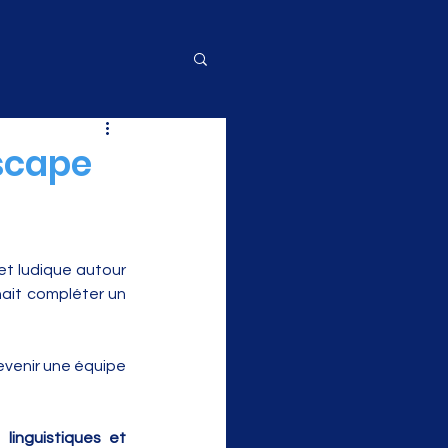
escape
et ludique autour 
nait compléter un 
evenir une équipe 
s 
linguistiques et 