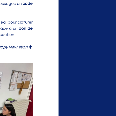
messages en 
code 
idéal pour clôturer 
râce à un 
don de 
soutien. 
appy New Year!
 🎄