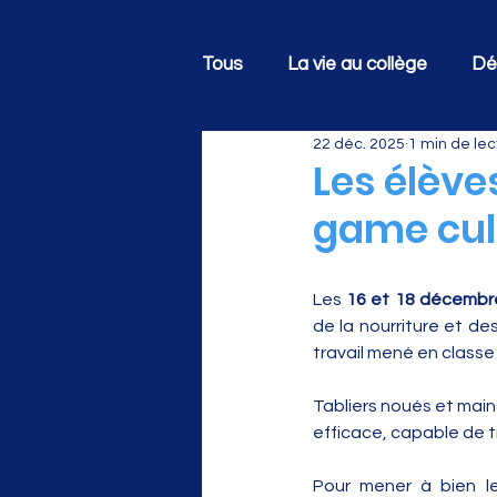
Tous
La vie au collège
Dé
22 déc. 2025
1 min de lec
Les élève
game culi
Les 
16 et 18 décembr
de la nourriture et des
travail mené en classe 
Tabliers noués et main
efficace, capable de tr
Pour mener à bien l