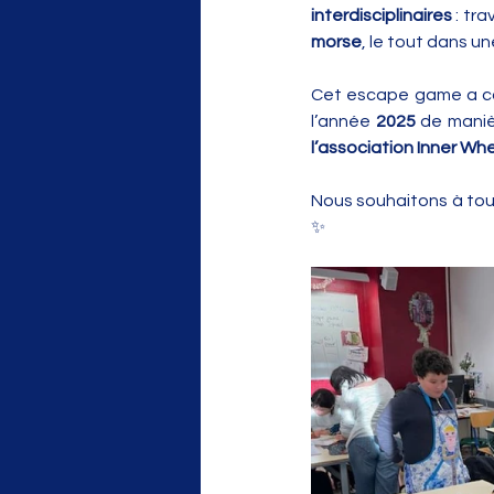
interdisciplinaires
 : tr
morse
, le tout dans u
Cet escape game a c
l’année 
2025
 de maniè
l’association Inner Wh
Nous souhaitons à tou
✨