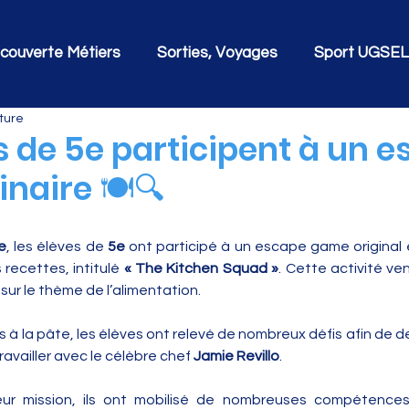
couverte Métiers
Sorties, Voyages
Sport UGSEL
ture
s de 5e participent à un 
naire 🍽️🔍
e
, les élèves de 
5e
 ont participé à un escape game original 
 recettes, intitulé 
« The Kitchen Squad »
. Cette activité ve
sur le thème de l’alimentation.
s à la pâte, les élèves ont relevé de nombreux défis afin de d
availler avec le célèbre chef 
Jamie Revillo
. 
eur mission, ils ont mobilisé de nombreuses compétence