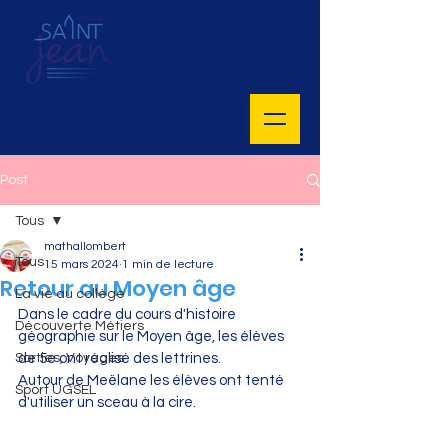
Collège privé Saint Jean
5 Avenue Charles de Gaulle
47400 Tonneins
MENU
Horaires de cours :
8H30 - 16H55
Lundi, mardi, jeudi, vendredi
Post
Tous
mathallombert
Tous
15 mars 2024
1 min de lecture
Retour au Moyen âge
La vie au collège
Dans le cadre du cours d'histoire 
Découverte Métiers
géographie sur le Moyen âge, les élèves 
Sorties, Voyages
de 5e ont réalisé des lettrines.
Autour de Meëlane les élèves ont tenté 
Sport UGSEL
d'utiliser un sceau à la cire.