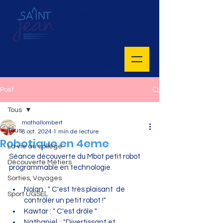
Collège privé Saint Jean
5 Avenue Charles de Gaulle
47400 Tonneins
MENU
Horaires de cours :
8H30 - 16H55
Lundi, mardi, jeudi, vendredi
Post
Tous
mathallombert
Tous
8 oct. 2024
1 min de lecture
Robotique en 4eme
La vie au collège
Séance découverte du Mbot petit robot 
Découverte Métiers
programmable en technologie.
Sorties, Voyages
Nolan : " C'est très plaisant  de 
Sport UGSEL
contrôler un petit robot !"
Kawtar : " C'est drôle "
Nathaniel  : "Divertissant et 