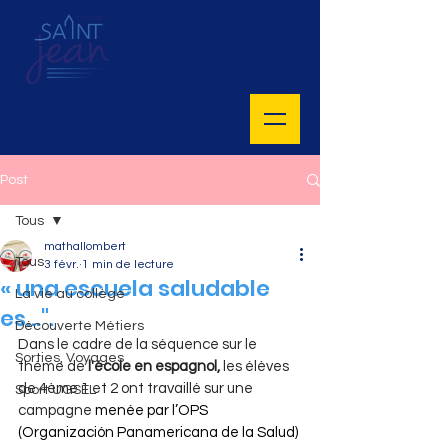
Collège privé Saint Jean
5 Avenue Charles de Gaulle
47400 Tonneins
MENU
Horaires de cours :
8H30 - 16H55
Lundi, mardi, jeudi, vendredi
Post
Tous
mathallombert
Tous
3 févr.
1 min de lecture
« una escuela saludable
La vie au collège
es...".
Découverte Métiers
Dans le cadre de la séquence sur le 
Sorties, Voyages
thème de 
l'école en espagnol, 
les élèves 
de 4ème 1 et 2 ont travaillé sur une 
Sport UGSEL
campagne 
menée par l’OPS 
(Organización Panamericana de la Salud) 