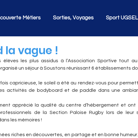
couverte Métiers
Sorties, Voyages
Sport UGSEL
 la vague !
élèves les plus assidus à l’Association Sportive tout au
 organisé un séjour à Soustons réunissant 6 établissements don
ois capricieuse, le soleil a été au rendez-vous pour permett
des activités de bodyboard et de paddle dans une ambianc
ent apprécié la qualité du centre d’hébergement et ont e
rofessionnels de la Section Paloise Rugby lors de leur s
dans les mémoires !
nées riches en découvertes, en partage et en bonne humeur. D