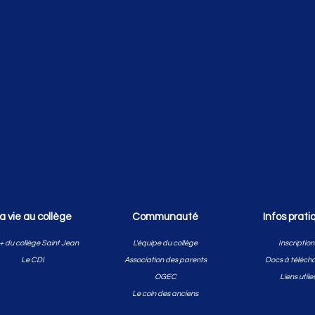
a vie au collège
Communauté
Infos prati
+ du collège Saint Jean
L'équipe du collège
Inscription
Le CDI
Association des parents
Docs à téléch
OGEC
Liens utile
Le coin des anciens