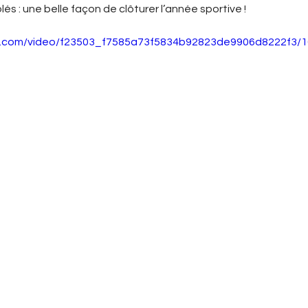
s : une belle façon de clôturer l’année sportive !
tic.com/video/f23503_f7585a73f5834b92823de9906d8222f3/1