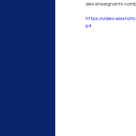
des enseignants comblé
https://video.wixsta
p4