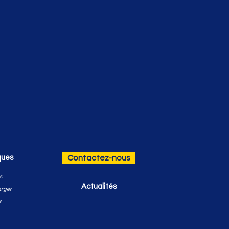
ques
Contactez-nous
s
Actualités
arger
s