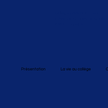
Collège privé Saint Jean
5 Avenue Charles de Gaulle
47400 Tonneins
Présentation
La vie au collège