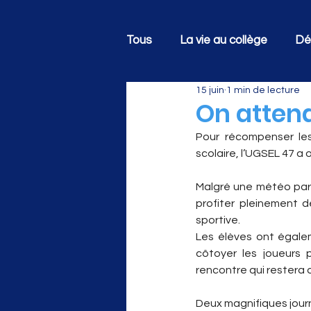
Tous
La vie au collège
Dé
15 juin
1 min de lecture
On attend
Pour récompenser les 
scolaire, l’UGSEL 47 a
Malgré une météo parf
profiter pleinement 
sportive.
Les élèves ont égalem
côtoyer les joueurs p
rencontre qui restera 
Deux magnifiques jour