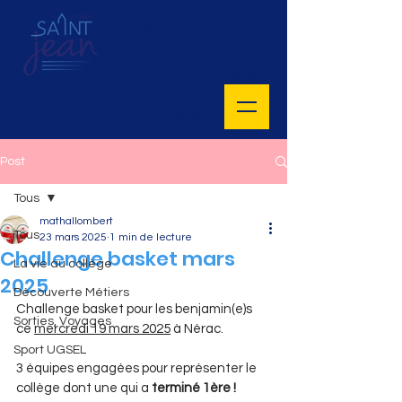
Collège privé Saint Jean
5 Avenue Charles de Gaulle
47400 Tonneins
MENU
Horaires de cours :
8H30 - 16H55
Lundi, mardi, jeudi, vendredi
Post
Tous
mathallombert
Tous
23 mars 2025
1 min de lecture
Challenge basket mars
La vie au collège
2025
Découverte Métiers
Challenge basket pour les benjamin(e)s 
Sorties, Voyages
ce 
mercredi 19 mars 2025
 à Nérac.
Sport UGSEL
3 équipes engagées pour représenter le 
collège dont une qui a 
terminé 1ère !