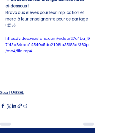
ci-dessous !
Bravo aux élèves pour leur implication et 
merci à leur enseignante pour ce partage 
! 👏🎶
https://video.wixstatic.com/video/87c4ba_9
7f43a84eec14549b5da2108fa35f83d/360p
/mp4/file.mp4
Sport UGSEL