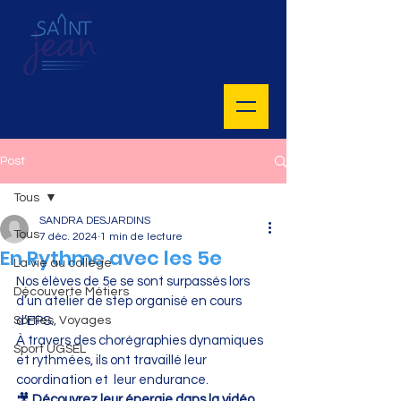
Collège privé Saint Jean
5 Avenue Charles de Gaulle
47400 Tonneins
MENU
Horaires de cours :
8H30 - 16H55
Lundi, mardi, jeudi, vendredi
Post
Tous
SANDRA DESJARDINS
Tous
7 déc. 2024
1 min de lecture
En Rythme avec les 5e
La vie au collège
Nos élèves de 5e se sont surpassés lors 
Découverte Métiers
d’un atelier de step organisé en cours 
Sorties, Voyages
d’EPS. 
À travers des chorégraphies dynamiques 
Sport UGSEL
et rythmées, ils ont travaillé leur 
coordination et  leur endurance.
🎥 
Découvrez leur énergie dans la vidéo 