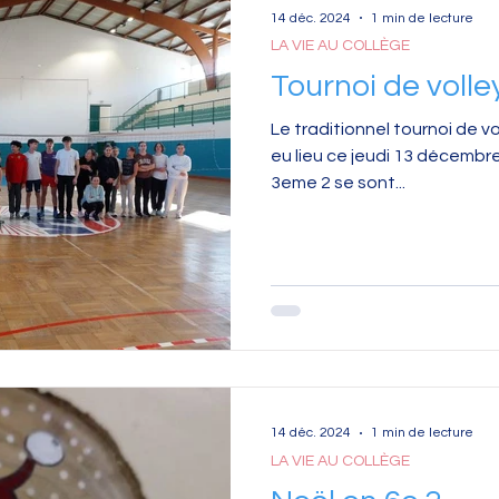
14 déc. 2024
1 min de lecture
LA VIE AU COLLÈGE
Tournoi de volley
Le traditionnel tournoi de v
eu lieu ce jeudi 13 décembre ! Après un match serré,
3eme 2 se sont...
14 déc. 2024
1 min de lecture
LA VIE AU COLLÈGE