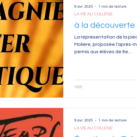
9 avr. 2025
1 min de lecture
LA VIE AU COLLÈGE
à la découverte
La représentation de la pièce
Molière, proposée l’après-mid
permis aux élèves de 6e...
9 avr. 2025
1 min de lecture
LA VIE AU COLLÈGE