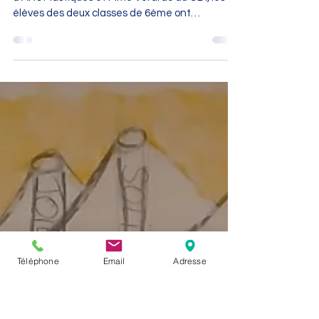
Un rayon de Soleil à l'EHPAD
Accompagnés par Mme Lebecq, professeure
d’Arts Plastiques et Mme Vérardo au CDI, les
élèves des deux classes de 6ème ont
chaleureusement écrit et illustré des cartes de
vœux pour tous les résidents de l’EHPAD Soleil
d’Automne à Tonneins. Enthousiasmés, les
élèves ont mis du cœur dans ce projet. Chacun
s’adressait à un résident. Mme Bonvalot,
animatrice à l'EHPAD, a ensuite
chaleureusement remercié les élèves en ces
termes : "Les résidents ont été touchés et
heureux de recev
Téléphone
Email
Adresse