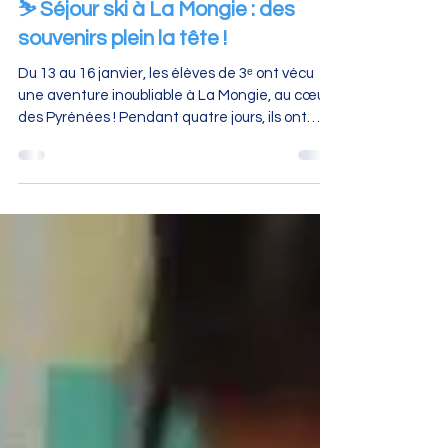
SORTIES, VOYAGES
⛷️ Séjour ski à La Mongie : des
souvenirs plein la tête !
Du 13 au 16 janvier, les élèves de 3ᵉ ont vécu
une aventure inoubliable à La Mongie, au cœur
des Pyrénées ! Pendant quatre jours, ils ont
chaussé les skis, relevé des défis, progressé sur
les pistes et profité pleinement de la
montagne. Entre premières glisses pour
certains, perfectionnement pour d’autres, fous
rires, entraide et dépassement de soi,
l’ambiance était au rendez-vous ! Les élèves
ont fait preuve d’un excellent état d’esprit,
d’autonomie et de solidarité tout au