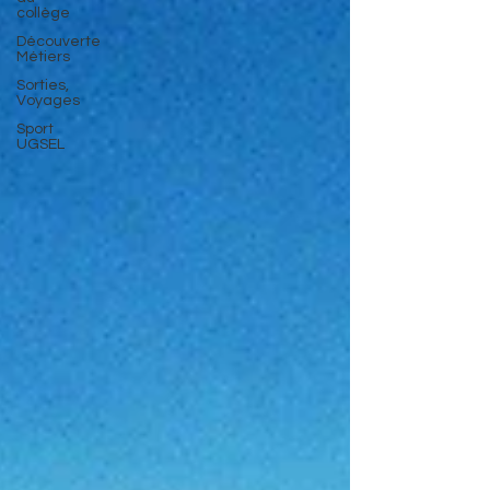
collège
Découverte
Métiers
Sorties,
Voyages
Sport
UGSEL