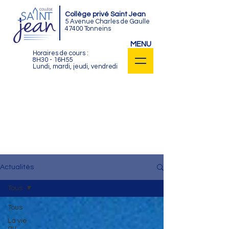
Collège privé Saint Jean
5 Avenue Charles de Gaulle
47400 Tonneins
MENU
Horaires de cours :
8H30 - 16H55
Lundi, mardi, jeudi, vendredi
Retrouvez toutes les actualités du
collège privé Saint Jean de Tonneins :
activités culturelles, sportives et
éducatives, rentrées, nouveautés,
projets, informations diverses...
Tout est ici !
Actualités
Tous
Tous
La vie
au